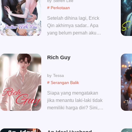
Stefen Lee
# Perkotaan
Setelah dihina lagi, Erick
Qin akhirnya sadar.. Apa
yang belum pernah aku
dapatkan sebelumnya, kali
ini aku akan mendapatkan
kembali semuanya...
Rich Guy
Tessa
# Serangan Balik
Siapa yang mengatakan
jika menantu laki-laki tidak
memiliki harga diri? Sini,
ibu mertua tolong bantu aku
seduhkan secangkir teh,
dengan begitu aku akan