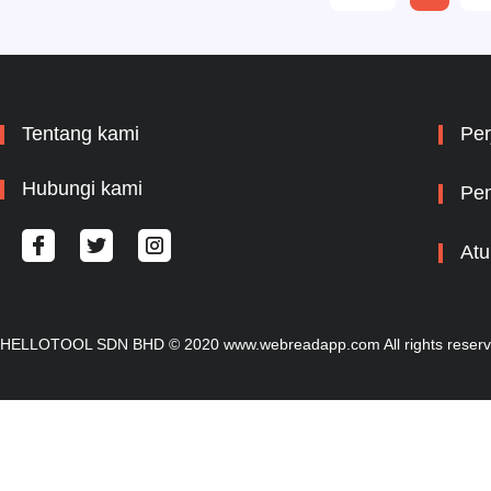
memarahinya,
menghinanya! Tapi tidak
ada yang tahu, dia
sebenarnya adalah Dewa
Perang pertama di
Tentang kami
Per
Northland!
Hubungi kami
Pem
Atu
HELLOTOOL SDN BHD © 2020 www.webreadapp.com All rights reser