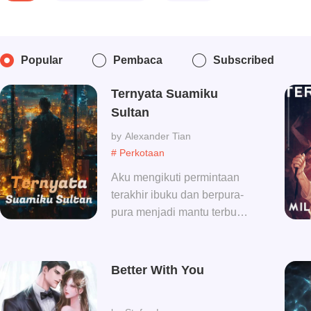
Popular
Pembaca
Subscribed
Ternyata Suamiku
Sultan
Alexander Tian
# Perkotaan
Aku mengikuti permintaan
terakhir ibuku dan berpura-
pura menjadi mantu terbully
selama 3 tahun, sekarang 3
tahun sudah berakhir..
Better With You