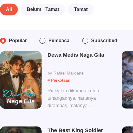
All
Belum Tamat
Tamat
Popular
Pembaca
Subscribed
Dewa Medis Naga Gila
Rafael Mardane
# Perkotaan
Ricky Lin dikhianati oleh
tunangannya, hartanya
dirampas, matanya
dicungkil, kemampuannya
dihancurkan. Keluarganya
hancur, hidupnya porak-
The Best King Soldier