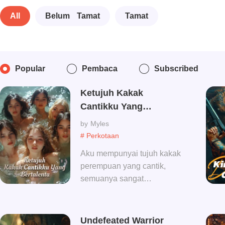
All
Belum Tamat
Tamat
Popular
Pembaca
Subscribed
Ketujuh Kakak
Cantikku Yang
Bertalenta
Myles
# Perkotaan
Aku mempunyai tujuh kakak
perempuan yang cantik,
semuanya sangat
menyayangi adik laki-
lakinya, tetapi mereka tidak
tahu bahwa aku telah lama
Undefeated Warrior