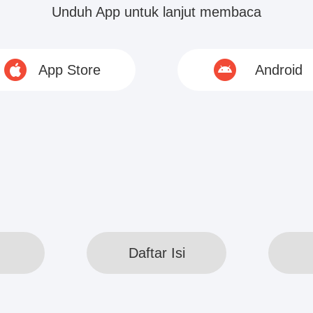
 terjadi.” Harley Ye buru-buru berlari ke dalam r
Unduh App untuk lanjut membaca
wa Winston Hu dan Fendy Zhang tidak berada di
ritual juga hilang.
App Store
Android
© 2020 www.webreadapp.com All rights reserved
Daftar Isi
Daftar Isi