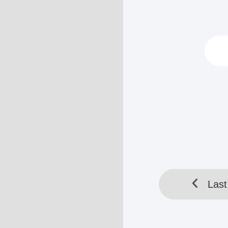
“Apa yang telah
menemukan bah
burung elang spi
“Apa yang...
HELLOTOOL SDN BHD 
Last
Last