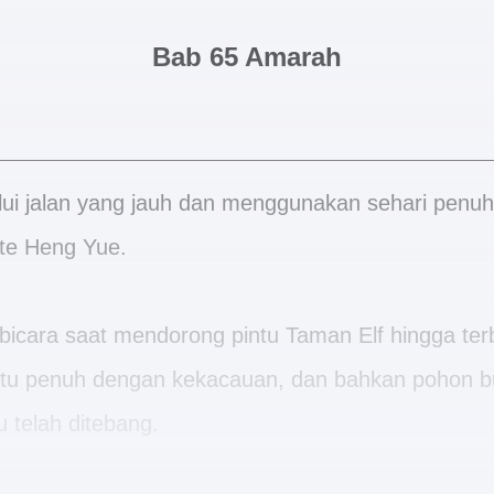
Bab 65 Amarah
lui jalan yang jauh dan menggunakan sehari penu
te Heng Yue.
bicara saat mendorong pintu Taman Elf hingga terb
itu penuh dengan kekacauan, dan bahkan pohon bua
 telah ditebang.