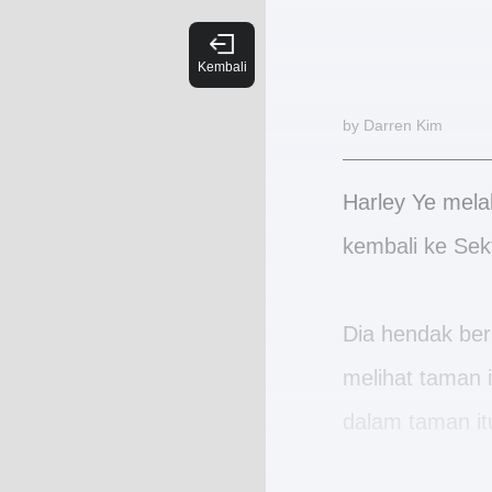
by Darren Kim
Harley Ye mela
kembali ke Sek
Dia hendak ber
melihat taman 
dalam taman itu