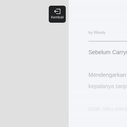
by Wisely
Sebelum Carry
Mendengarkan s
kepalanya tanp
tidak tahu men