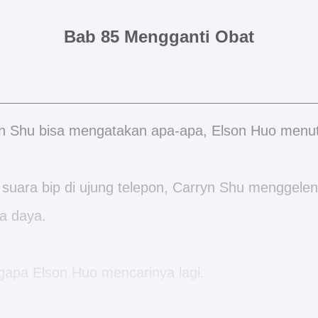
Bab 85 Mengganti Obat
n Shu bisa mengatakan apa-apa, Elson Huo menut
uara bip di ujung telepon, Carryn Shu menggele
a daya.
gapa Elson Huo mencarinya lagi.