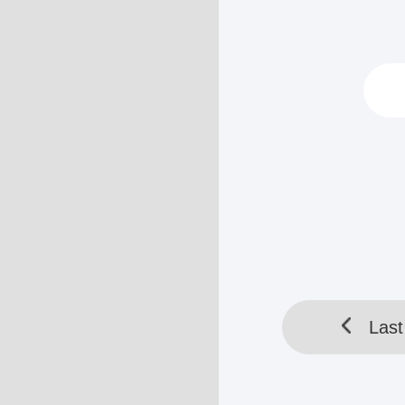
Baru-baru ini, 
mencarinya.
Carryn Shu naik
presiden di El
Pintu kantor d
HELLOTOOL SDN BHD 
Last
Last