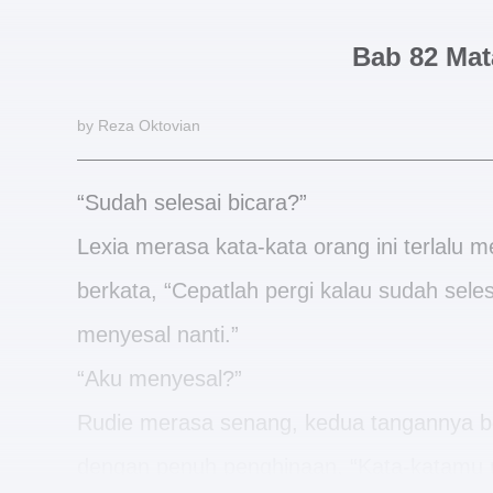
Bab 82 Mat
by Reza Oktovian
“Sudah selesai bicara?”
Lexia merasa kata-kata orang ini terlalu m
berkata, “Cepatlah pergi kalau sudah sele
menyesal nanti.”
“Aku menyesal?”
Rudie merasa senang, kedua tangannya be
dengan penuh penghinaan, “Kata-katamu 