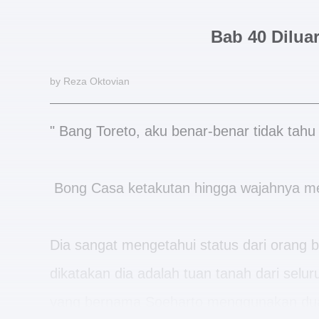
Bab 40 Diluar
by Reza Oktovian
" Bang Toreto, aku benar-benar tidak tahu
Bong Casa ketakutan hingga wajahnya me
Dia sangat mengetahui status dari orang b
dikatakan dia adalah tuan tanah dari sel
yang bernama Soeharto menggunakan dua 