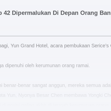
b 42 Dipermalukan Di Depan Orang Ban
pagi, Yun Grand Hotel, acara pembukaan Serice’s 
tiga dipenuhi oleh kerumunan orang ramai.
ni benar-benar sangat anggun, mereka semua ada
 Kota Yun, Nyonya Besar Chen membawa Yongki Ch
i di posisi paling akhir di tengah kerumunan orang.