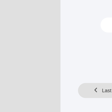
“GM dari Cabang
hebat, ternyat
HELLOTOOL SDN BHD 
Last
Last