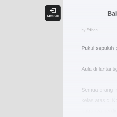
Ba
by Edison
Pukul sepuluh 
Aula di lantai 
Semua orang i
kelas atas di
putranya berdir