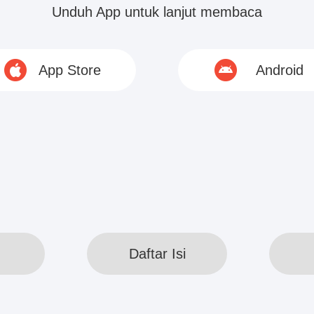
Unduh App untuk lanjut membaca
 Serice’s Corp. di Kota Yu, Clinton Lin, ini seperti
a tamunya sebanyak ini!” Welly Chen merasa sangat
App Store
Android
© 2020 www.webreadapp.com All rights reserved
Daftar Isi
Daftar Isi