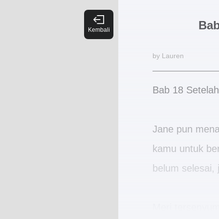
Bab
by Lauren
Bab 18 Setelah
Jane pun menas
kamu untuk ber
belum selesai, 
Meri tersenyum,