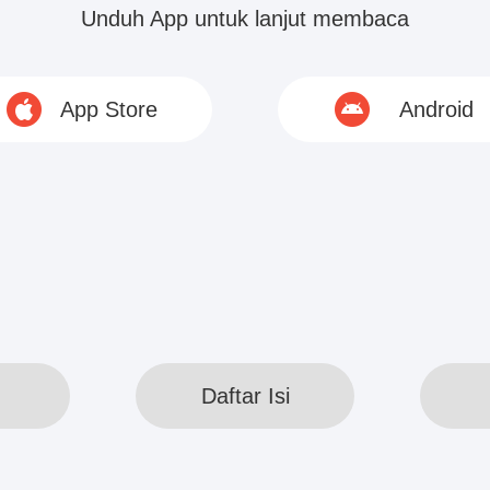
 apa-apa, ijinkanlah saya pergi, saya tidak ingin di
Unduh App untuk lanjut membaca
janji, mohon ijinkan saya."
App Store
Android
ohon...
© 2020 www.webreadapp.com All rights reserved
Daftar Isi
Daftar Isi