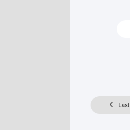
masalah, "tidak
tidak menepati 
Meri yang mem
HELLOTOOL SDN BHD 
Last
Last