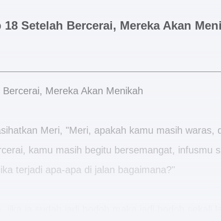
 18 Setelah Bercerai, Mereka Akan Men
 Bercerai, Mereka Akan Menikah
ihatkan Meri, "Meri, apakah kamu masih waras, 
cerai, kamu masih begitu bersemangat, infusmu s
jika terjadi apa-apa di jalan bagaimana?"
 jika ia sudah jadi bodoh maka jadi bodoh sekali la