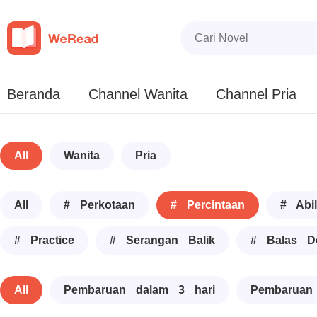
Beranda
Channel Wanita
Channel Pria
All
Wanita
Pria
All
# Perkotaan
# Percintaan
# Abil
# Practice
# Serangan Balik
# Balas D
All
Pembaruan dalam 3 hari
Pembaruan