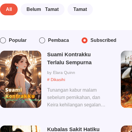
All
Belum Tamat
Tamat
Popular
Pembaca
Subscribed
Suami Kontrakku
Terlalu Sempurna
Elara Quinn
# Dikasihi
Tunangan kabur malam
sebelum pernikahan, dan
Keira kehilangan segalanya
dalam semalam. Putus asa,
dia nekat menawarkan
pernikahan pada pria asing
Kubalas Sakit Hatiku