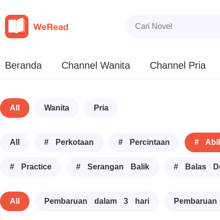
Beranda
Channel Wanita
Channel Pria
All
Wanita
Pria
All
# Perkotaan
# Percintaan
# Abil
# Practice
# Serangan Balik
# Balas D
All
Pembaruan dalam 3 hari
Pembaruan