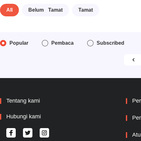
All
Belum Tamat
Tamat
Popular
Pembaca
Subscribed
Tentang kami
Per
Hubungi kami
Pem
Atu