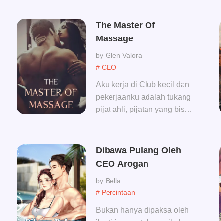
keluar dari sini.” Akhirnya
Kezia meminta cerai dan
The Master Of
pergi dari rumah. Ketika
Massage
bertemu lagi, Kezia sedang
Glen Valora
dipeluk oleh pria lain dan
# CEO
Alex terlihat marah. “Baru
cerai sudah cari pria lain?”
Aku kerja di Club kecil dan
“Emang apa hubungannya
pekerjaanku adalah tukang
sama kamu?” Jawab Kezia
pijat ahli, pijatan yang bisa
sambil tersenyum manis.
membuat orang serasa
lemas, ada satu hari, bos
cewekku ingin aku
Dibawa Pulang Oleh
memberinya perasaan
CEO Arogan
seperti itu.....
Bella
# Percintaan
Bukan hanya dipaksa oleh