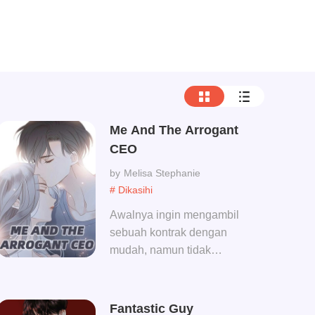
Me And The Arrogant
CEO
Melisa Stephanie
# Dikasihi
Awalnya ingin mengambil
sebuah kontrak dengan
mudah, namun tidak
disangka akan ditolak
langsung oleh Direktur
Arrogant, merampas barang
Fantastic Guy