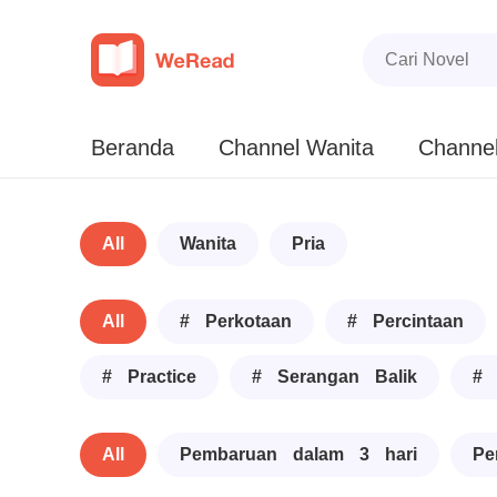
Beranda
Channel Wanita
Channel
All
Wanita
Pria
All
# Perkotaan
# Percintaan
# Practice
# Serangan Balik
# 
All
Pembaruan dalam 3 hari
Pe