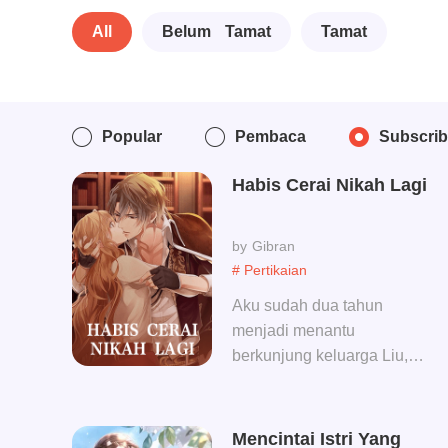
All
Belum Tamat
Tamat
Popular
Pembaca
Subscri
Habis Cerai Nikah Lagi
Gibran
# Pertikaian
Aku sudah dua tahun
menjadi menantu
berkunjung keluarga Liu,
Namun Orang keluarga Liu
sama sekali tidak
menghormatiku, mereka
Mencintai Istri Yang