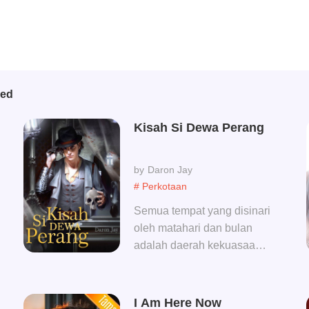
bed
Kisah Si Dewa Perang
Daron Jay
# Perkotaan
Semua tempat yang disinari
oleh matahari dan bulan
adalah daerah kekuasaan
raja. Tempat yang dituju
para tentara, adalah tempat
raja. Saat itu, di langit yang
I Am Here Now