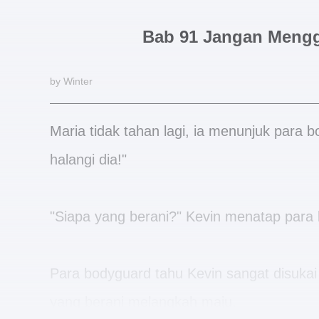
Bab 91 Jangan Meng
by Winter
Maria tidak tahan lagi, ia menunjuk para 
halangi dia!"
"Siapa yang berani?" Kevin menatap par
Para bodyguard tahu Kevin sangat disukai
yang berani melangkah maju.