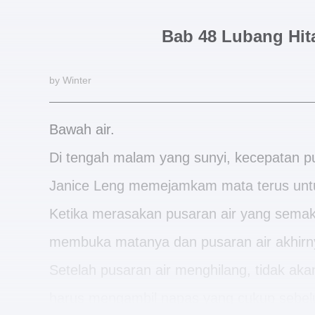
Bab 48 Lubang Hit
by Winter
Bawah air.
Di tengah malam yang sunyi, kecepatan pu
Janice Leng memejamkam mata terus untu
Ketika merasakan pusaran air yang semaki
membuka matanya dan pusaran air akhirn
Setelah pusaran air menghilang, tidak akan
harus mengambil napas yang cukup sebel