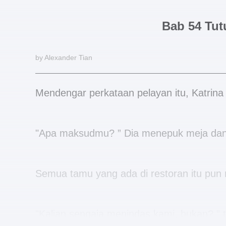
Bab 54 Tut
by Alexander Tian
Mendengar perkataan pelayan itu, Katrina
"Apa maksudmu? ” Dia menepuk meja da
Semua tamu yang ada di restoran itu pun 
"Kalian sengaja menindas kami, bukan? ” 