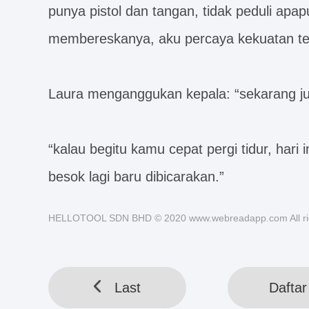
punya pistol dan tangan, tidak peduli apapun
membereskanya, aku percaya kekuatan tek
Laura menganggukan kepala: “sekarang jug
“kalau begitu kamu cepat pergi tidur, hari 
besok lagi baru dibicarakan.”
HELLOTOOL SDN BHD © 2020 www.webreadapp.com All rig
Last
Daftar 