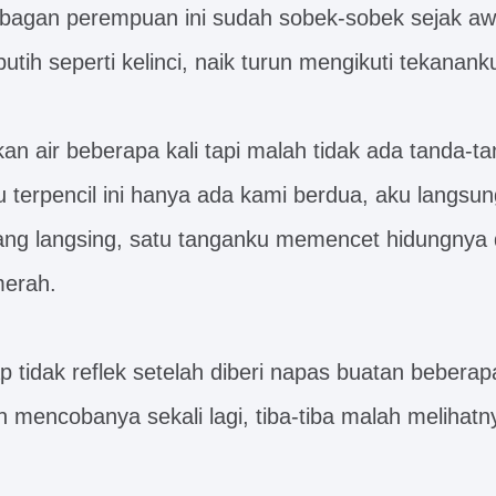
bagan perempuan ini sudah sobek-sobek sejak aw
tih seperti kelinci, naik turun mengikuti tekanank
n air beberapa kali tapi malah tidak ada tanda-ta
au terpencil ini hanya ada kami berdua, aku langs
ang langsing, satu tanganku memencet hidungnya
merah.
ap tidak reflek setelah diberi napas buatan beberapa
in mencobanya sekali lagi, tiba-tiba malah meliha