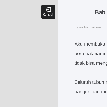
Bab 
by andrian wijaya
Aku membuka ma
berteriak namu
tidak bisa men
Seluruh tubuh m
bangun dan men