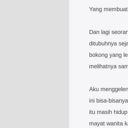
Yang membuatku
Dan lagi seor
ditubuhnya sej
bokong yang le
melihatnya sa
Aku menggeleng
ini bisa-bisany
itu masih hidup
mayat wanita k