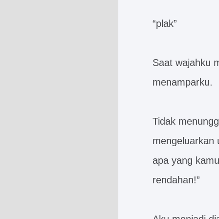
“plak”
Saat wajahku m
menamparku.
Tidak menunggu
mengeluarkan 
apa yang kamu 
rendahan!”