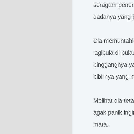
seragam pener
dadanya yang pu
Dia memuntahka
lagipula di pul
pinggangnya y
bibirnya yang 
Melihat dia tet
agak panik ing
mata.