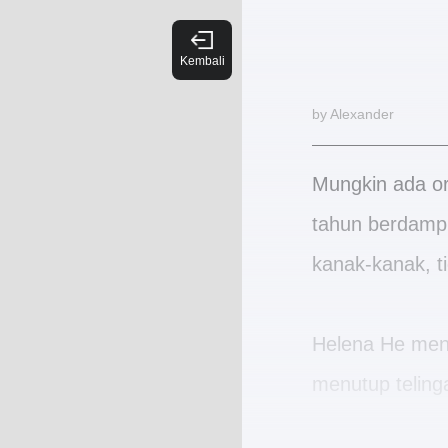
by Alexander
Mungkin ada o
tahun berdampi
kanak-kanak, ti
Helena He meng
menutup teling