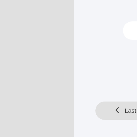
Sampai malam t
memecah pikir
Lagu《No Regret
mengambil pon
HELLOTOOL SDN BHD 
Last
Last