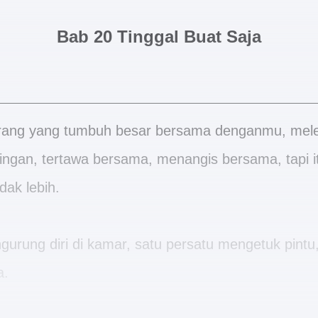
Bab 20 Tinggal Buat Saja
rang yang tumbuh besar bersama denganmu, mele
ngan, tertawa bersama, menangis bersama, tapi 
dak lebih.
urung diri di kamar, satu persatu mengetuk pintu,
a.