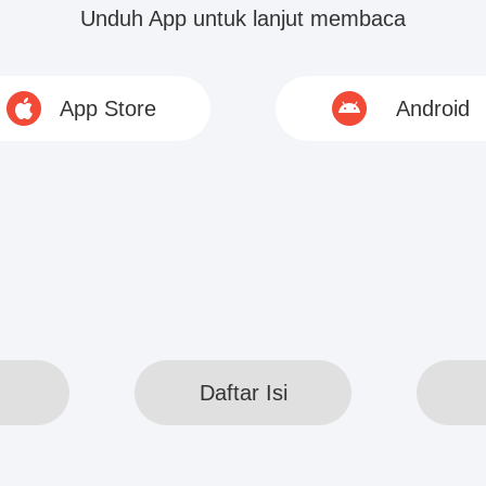
elah tiba, suara hp telah memecah kesunyian, na
Unduh App untuk lanjut membaca
annya.
App Store
Android
s》Faye Wong telah berdering entah berapa kali,
selnya dan mengangkatnya....
© 2020 www.webreadapp.com All rights reserved
Daftar Isi
Daftar Isi