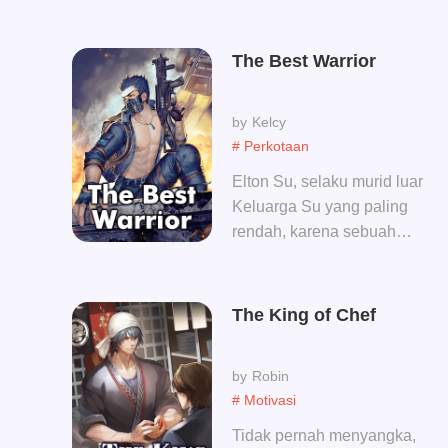
The Best Warrior
Kelcy
# Perkotaan
Elton Su, selaku murid luar
Keluarga Su yang paling
rendah, karena sebuah
kesempatan yang baik,
tubuhnya pun muncul
Sembilan Pedang Sihir
The King of Chef
Kuno. Setiap pedang
sihirnya memiliki
Robin
kemampuan yang sangat
# Motivasi
ajaib. Di bawah bantuan
kesembilan Pedang Sihir
Tidak pernah menyangka,