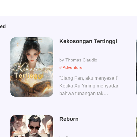
bed
Kekosongan Tertinggi
Thomas Claudio
# Adventure
"Jiang Fan, aku menyesal!"
Ketika Xu Yining menyadari
bahwa tunangan tak
berguna yang lebih baik
mati daripada menikahinya
telah menjadikan saudara
Reborn
perempuannya sebagai istri
dan mengubahnya menjadi