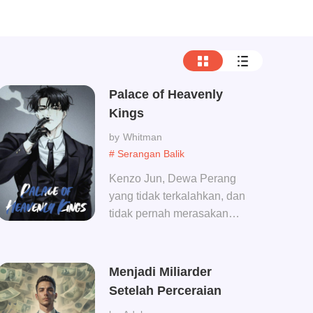
Palace of Heavenly
Kings
Whitman
# Serangan Balik
Kenzo Jun, Dewa Perang
yang tidak terkalahkan, dan
tidak pernah merasakan
kekalahan di medan
perang, tetapi dijebak oleh
penjahatnya. Pelanggaran
Menjadi Miliarder
pertama：sebagai seorang
Setelah Perceraian
pemimpin namun tidak