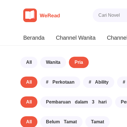
Beranda
Channel Wanita
Channel
All
Wanita
Pria
All
# Perkotaan
# Ability
#
All
Pembaruan dalam 3 hari
Pe
All
Belum Tamat
Tamat