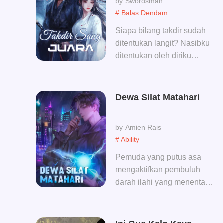
Swordsman
terkalahkan di dunia ini. Dia
# Balas Dendam
adalah Raja Iblis yang
ditakuti oleh semua orang!
Siapa bilang takdir sudah
Namun, setelah sang CEO
ditentukan langit? Nasibku
wanita dingin itu dengan
ditentukan oleh diriku
tegas memutuskan
sendiri, bukan oleh langit!
pertunangan mereka, Sang
Naga Perang keluar dari
Dewa Silat Matahari
pengurungannya, membuat
seluruh makhluk bersujud!
Amien Rais
# Ability
Pemuda yang putus asa
mengaktifkan pembuluh
darah ilahi yang menentang
surga, menekan para jenius
dari semua ras,
menggulingkan semua