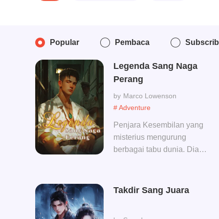
Popular
Pembaca
Subscri
Legenda Sang Naga
Perang
Marco Lowenson
# Adventure
Penjara Kesembilan yang
misterius mengurung
berbagai tabu dunia. Dia
adalah Kaisar Malam, dewa
di atas tanah! Kekuasaan
dan pengaruhnya tiada
Takdir Sang Juara
tanding, kekayaannya tak
terbatas, serta tak