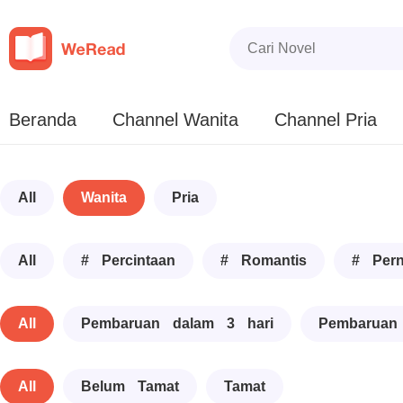
Beranda
Channel Wanita
Channel Pria
All
Wanita
Pria
All
# Percintaan
# Romantis
# Pern
All
Pembaruan dalam 3 hari
Pembaruan
All
Belum Tamat
Tamat