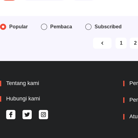
Popular
Pembaca
Subscribed
1
2
Tentang kami
Per
Hubungi kami
Pem
Atu