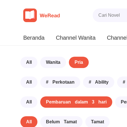
Beranda
Channel Wanita
Channel
All
Wanita
Pria
All
# Perkotaan
# Ability
#
All
Pembaruan dalam 3 hari
Pe
All
Belum Tamat
Tamat