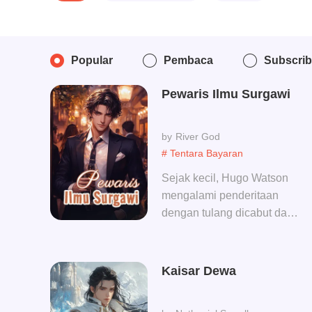
Popular
Pembaca
Subscri
Pewaris Ilmu Surgawi
River God
# Tentara Bayaran
Sejak kecil, Hugo Watson
mengalami penderitaan
dengan tulang dicabut dan
otot diputus, lalu dia
mengasingkan diri di
pegunungan selama lima
Kaisar Dewa
belas tahun. Suatu hari,
takdirnya berubah. Sang