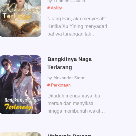
Thomas Claudio
# Ability
"Jiang Fan, aku menyesal!"
Ketika Xu Yining menyadari
bahwa tunangan tak
berguna yang lebih baik
mati daripada menikahinya
telah menjadikan saudara
Bangkitnya Naga
perempuannya sebagai istri
Terlarang
dan mengubahnya menjadi
Alexander Storm
seorang permaisuri yang
# Perkotaan
kuat, dia dipenuhi
penyesalan. Jika dia bisa
Dituduh menganiaya ibu
melakukannya lagi, dia
mertua dan menyiksa
pasti tidak akan dengan
hingga membunuh wakil
manja membiarkan
jenderalnya, Duan Lingxiao
saudaranya menikah
dijatuhi hukuman penjara
sebagai ganti dirinya!
seumur hidup di Penjara