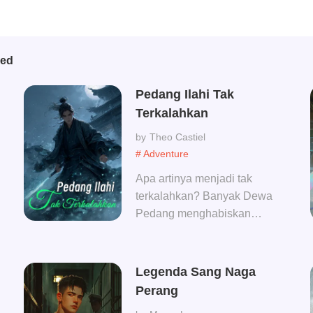
bed
Pedang Ilahi Tak
Terkalahkan
Theo Castiel
# Adventure
Apa artinya menjadi tak
terkalahkan? Banyak Dewa
Pedang menghabiskan
seluruh hidup mereka
berusaha mengembangkan
satu niat pedang tertinggi,
Legenda Sang Naga
namun Yang Xiaotian telah
Perang
mengembangkan lima