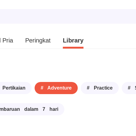
 Pria
Peringkat
Library
 Pertikaian
# Adventure
# Practice
# 
mbaruan dalam 7 hari