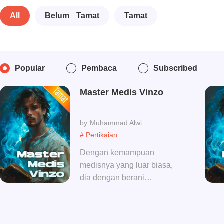
All
Belum Tamat
Tamat
Popular
Pembaca
Subscribed
Master Medis Vinzo
Muhammad Alwi
# Pertikaian
Dengan kemampuan
medisnya yang luar biasa,
dia dengan berani
memasuki daerah ibu kota.
Dia menggunakan jarum
perak untuk