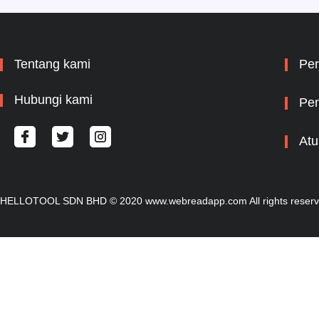
menyembuhkan penyakit
banyak orang. Gadis
sekolah, rekan kerja, guru,
dokter dan pekerja keras
Tentang kami
Per
lainnya, semua datang ke
dalam pelukannya. ...
Hubungi kami
Pem
Atu
HELLOTOOL SDN BHD © 2020 www.webreadapp.com All rights reser