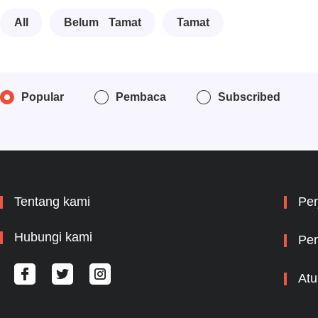
All
Belum Tamat
Tamat
Popular
Pembaca
Subscribed
Tentang kami
Per
Hubungi kami
Pem
Atu