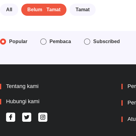
All
Belum Tamat
Tamat
Popular
Pembaca
Subscribed
Tentang kami
Per
Hubungi kami
Pem
Atu