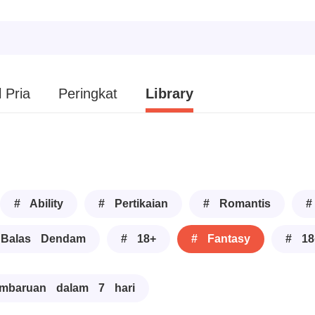
 Pria
Peringkat
Library
# Ability
# Pertikaian
# Romantis
#
Balas Dendam
# 18+
# Fantasy
# 18
mbaruan dalam 7 hari