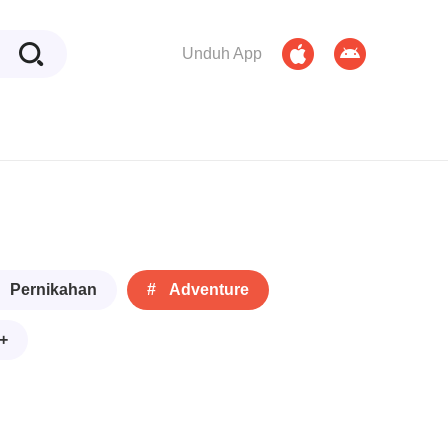
Unduh App
 Pernikahan
# Adventure
+