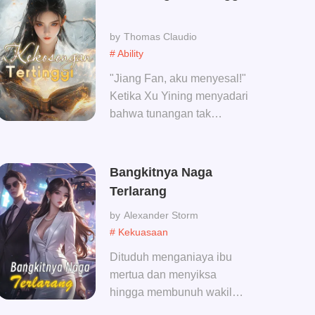
Thomas Claudio
# Ability
"Jiang Fan, aku menyesal!"
Ketika Xu Yining menyadari
bahwa tunangan tak
berguna yang lebih baik
mati daripada menikahinya
telah menjadikan saudara
Bangkitnya Naga
perempuannya sebagai istri
Terlarang
dan mengubahnya menjadi
Alexander Storm
seorang permaisuri yang
# Kekuasaan
kuat, dia dipenuhi
penyesalan. Jika dia bisa
Dituduh menganiaya ibu
melakukannya lagi, dia
mertua dan menyiksa
pasti tidak akan dengan
hingga membunuh wakil
manja membiarkan
jenderalnya, Duan Lingxiao