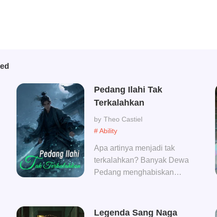
bed
Pedang Ilahi Tak
Terkalahkan
Theo Castiel
# Ability
Apa artinya menjadi tak
terkalahkan? Banyak Dewa
Pedang menghabiskan
seluruh hidup mereka
berusaha mengembangkan
satu niat pedang tertinggi,
Legenda Sang Naga