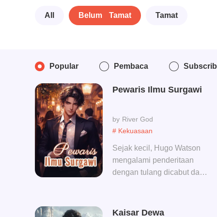
All
Belum Tamat
Tamat
Popular
Pembaca
Subscri
Pewaris Ilmu Surgawi
River God
# Kekuasaan
Sejak kecil, Hugo Watson
mengalami penderitaan
dengan tulang dicabut dan
otot diputus, lalu dia
mengasingkan diri di
pegunungan selama lima
Kaisar Dewa