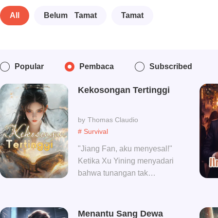
All
Belum Tamat
Tamat
Popular
Pembaca
Subscribed
Kekosongan Tertinggi
Thomas Claudio
# Survival
"Jiang Fan, aku menyesal!"
Ketika Xu Yining menyadari
bahwa tunangan tak
berguna yang lebih baik
mati daripada menikahinya
telah menjadikan saudara
Menantu Sang Dewa