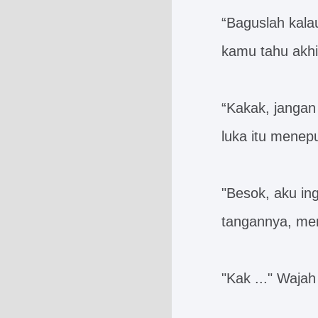
“Baguslah kala
kamu tahu akhi
“Kakak, jangan 
luka itu menep
"Besok, aku in
tangannya, mem
"Kak ..." Waja