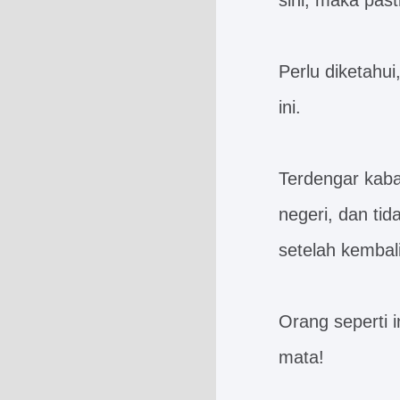
sini, maka past
Perlu diketahui
ini.
Terdengar kaba
negeri, dan ti
setelah kembal
Orang seperti
mata!