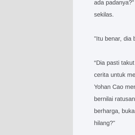
ada padanya?” 
sekilas.
"Itu benar, dia
“Dia pasti tak
cerita untuk m
Yohan Cao men
bernilai ratus
berharga, buk
hilang?"