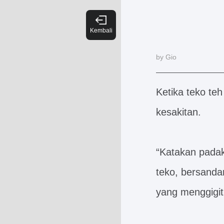
by Gio
Ketika teko teh
kesakitan.
“Katakan padak
teko, bersanda
yang menggigit