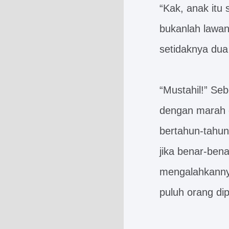
“Kak, anak itu 
bukanlah lawan
setidaknya dua
“Mustahil!” Se
dengan marah d
bertahun-tahun
jika benar-ben
mengalahkanny
puluh orang di