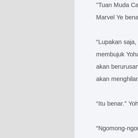
"Tuan Muda Cao
Marvel Ye bena
“Lupakan saja,
membujuk Yoha
akan berurusan 
akan menghilan
“Itu benar.” Y
“Ngomong-ngom