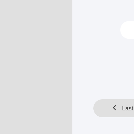
wanita...... B
penampilanya te
HELLOTOOL SDN BHD 
Last
Last