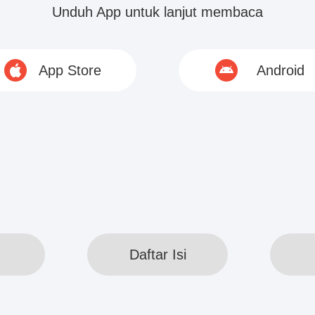
ukan Michelle Xiao yang tidak bisa membuat gelomb
Unduh App untuk lanjut membaca
rlihat kecil, tampaknya seperti...
App Store
Android
© 2020 www.webreadapp.com All rights reserved
Daftar Isi
Daftar Isi