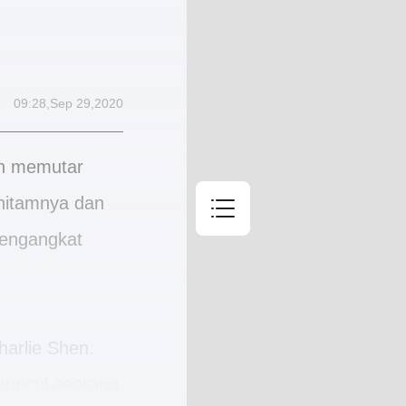
Daftar Isi
09:28,Sep 29,2020
Bab 1
an memutar
27 Sep, 2020
 hitamnya dan
Bab 2
mengangkat
27 Sep, 2020
Bab 3
27 Sep, 2020
harlie Shen.
muncul seorang
Bab 4