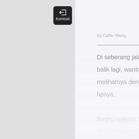
by Callie Wang
Di seberang ja
balik lagi, wa
melihatnya de
hpnya.
Begitu telepon 
Dia makan mala