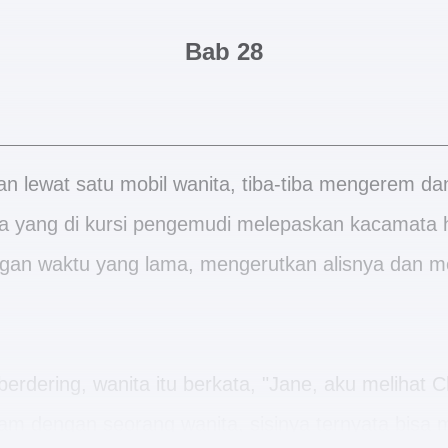
Bab 28
lan lewat satu mobil wanita, tiba-tiba mengerem d
nita yang di kursi pengemudi melepaskan kacamata
ngan waktu yang lama, mengerutkan alisnya dan 
berdering, wanita itu berkata, "Jane, aku melihat C
m dengan seorang wanita, sisinya ternyata bisa 