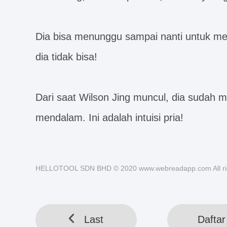
Dia bisa menunggu sampai nanti untuk mem
dia tidak bisa!
Dari saat Wilson Jing muncul, dia sudah me
mendalam. Ini adalah intuisi pria!
HELLOTOOL SDN BHD © 2020 www.webreadapp.com All rig
Last
Daftar 