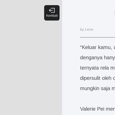
by Lena
“Keluar kamu, 
denganya hanya
ternyata rela 
dipersulit oleh
mungkin saja m
Valerie Pei men