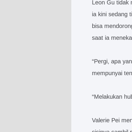
Leon Gu tidak 
ia kini sedang 
bisa mendorong
saat ia meneka
“Pergi, apa ya
mempunyai tena
“Melakukan hub
Valerie Pei me