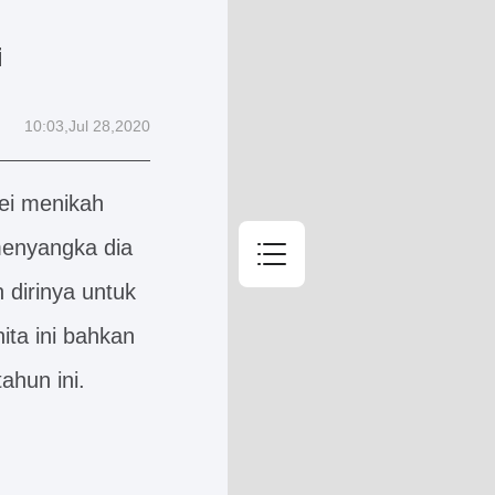
i
Daftar Isi
10:03,Jul 28,2020
Bab 1 Ketidak
Pei menikah
28 Jul, 2020
1
menyangka dia
Bab 2 Pasien V
 dirinya untuk
28 Jul, 2020
1
ita ini bahkan
Bab 3 Telah S
ahun ini.
28 Jul, 2020
1
Bab 4 Aku Adal