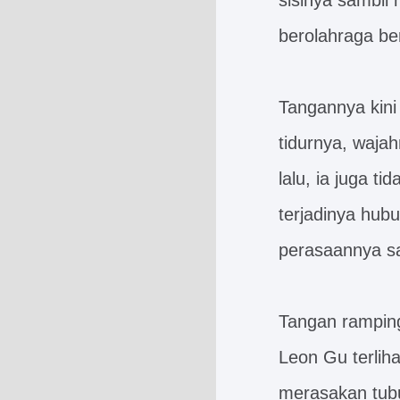
sisinya sambil
berolahraga b
Tangannya kini
tidurnya, waja
lalu, ia juga 
terjadinya hub
perasaannya sa
Tangan ramping
Leon Gu terliha
merasakan tub