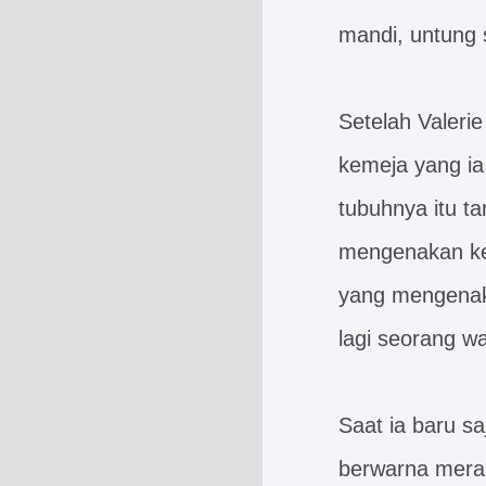
mandi, untung s
Setelah Valeri
kemeja yang ia
tubuhnya itu t
mengenakan kem
yang mengenaka
lagi seorang wa
Saat ia baru s
berwarna merah