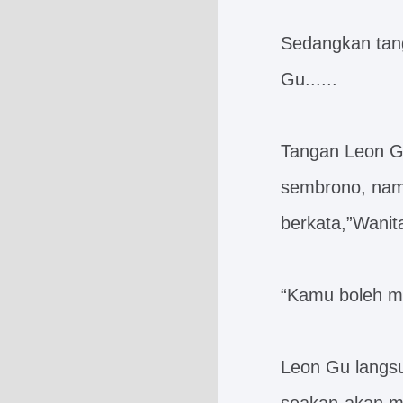
Sedangkan tang
Gu......
Tangan Leon G
sembrono, nam
berkata,”Wanita
“Kamu boleh m
Leon Gu langsu