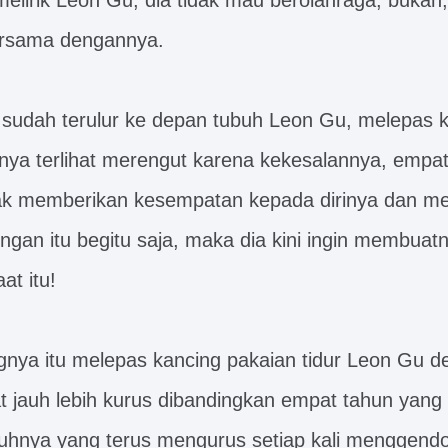
 melirik Leon Gu, dia tidak mau berolahraga, bukan
ersama dengannya.
 sudah terulur ke depan tubuh Leon Gu, melepas 
hnya terlihat merengut karena kekesalannya, empa
tidak memberikan kesempatan kepada dirinya dan 
ungan itu begitu saja, maka dia kini ingin membua
at itu!
nya itu melepas kancing pakaian tidur Leon Gu d
t jauh lebih kurus dibandingkan empat tahun yang l
uhnya yang terus mengurus setiap kali menggendo