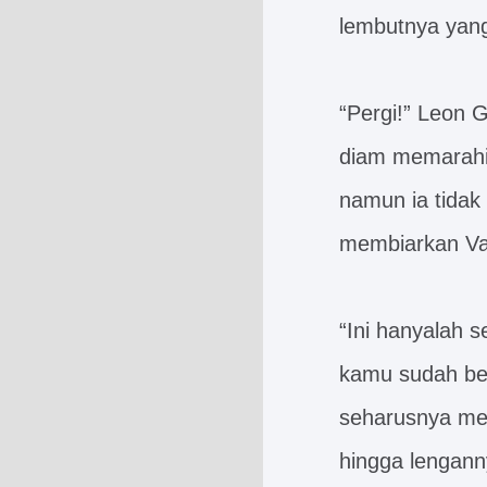
lembutnya yang
“Pergi!” Leon 
diam memarahi 
namun ia tidak
membiarkan Val
“Ini hanyalah s
kamu sudah be
seharusnya men
hingga lengann