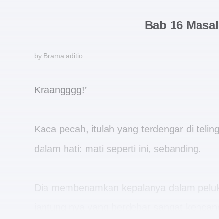
Bab 16 Masal
by Brama aditio
Kraangggg!’
Kaca pecah, itulah yang terdengar di teli
dalam hati: mati seperti ini, sebanding.
Dia membenamkan kepalanya dalam peluka
jantung nya yang berdebar sangat kencang