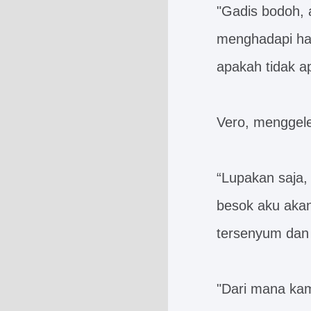
"Gadis bodoh, a
menghadapi hal-
apakah tidak a
Vero, menggel
“Lupakan saja,
besok aku akan
tersenyum dan
"Dari mana ka