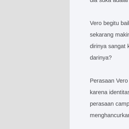
dia suka adala
Vero begitu bai
sekarang makin
dirinya sangat
darinya?
Perasaan Vero 
karena identit
perasaan campu
menghancurkan