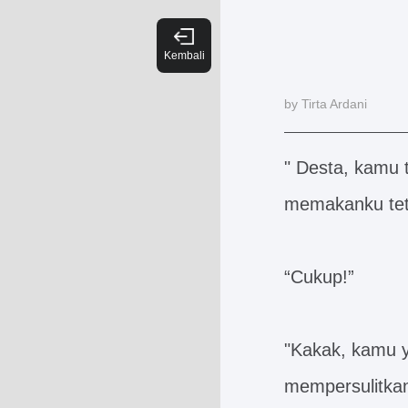
by Tirta Ardani
" Desta, kamu 
memakanku teta
“Cukup!”
"Kakak, kamu y
mempersulitka