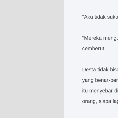
"Aku tidak suka
“Mereka mengu
cemberut.
Desta tidak bi
yang benar-be
itu menyebar d
orang, siapa l