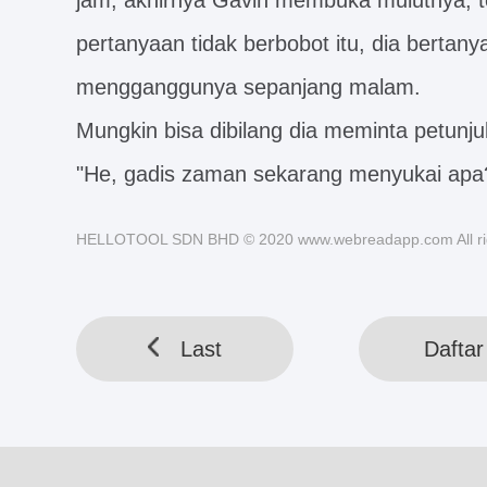
jam, akhirnya Gavin membuka mulutnya, t
pertanyaan tidak berbobot itu, dia berta
mengganggunya sepanjang malam.
Mungkin bisa dibilang dia meminta petunju
"He, gadis zaman sekarang menyukai apa
HELLOTOOL SDN BHD © 2020 www.webreadapp.com All rig
Last
Daftar 