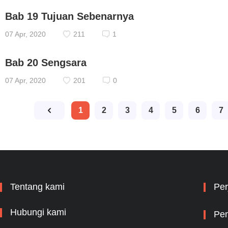
Bab 19 Tujuan Sebenarnya
07 Apr, 2020
211
1
Bab 20 Sengsara
07 Apr, 2020
201
0
1
2
3
4
5
6
7
Tentang kami
Per
Hubungi kami
Pem