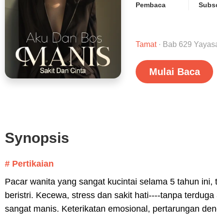
Pembaca
Subsc
Tamat
· Bab 629 Yayas
Mulai Baca
Synopsis
# Pertikaian
Pacar wanita yang sangat kucintai selama 5 tahun ini,
beristri. Kecewa, stress dan sakit hati----tanpa terd
sangat manis. Keterikatan emosional, pertarungan deng