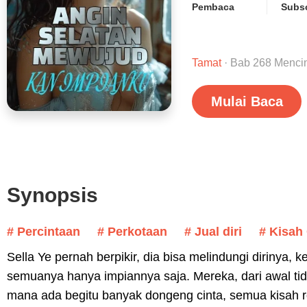
Pembaca
Subsc
Tamat
· Bab 268 Menci
Mulai Baca
Synopsis
# Percintaan
# Perkotaan
# Jual diri
# Kisah
Sella Ye pernah berpikir, dia bisa melindungi dirinya,
semuanya hanya impiannya saja. Mereka, dari awal tida
mana ada begitu banyak dongeng cinta, semua kisah 