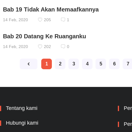
Bab 19 Tidak Akan Memaafkannya
14 Feb, 2020
205
1
Bab 20 Datang Ke Ruanganku
14 Feb, 2020
202
0
1
2
3
4
5
6
7
Tentang kami
Per
Hubungi kami
Pem