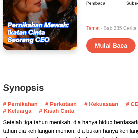
Pembaca
Subsc
Tamat
· Bab 335 Cerita
Mulai Baca
Synopsis
# Pernikahan
# Perkotaan
# Kekuasaan
# C
# Keluarga
# Kisah Cinta
Setelah tiga tahun menikah, dia hanya hidup berdasar
tahun dia kehilangan memori, dia bukan hanya kehilan