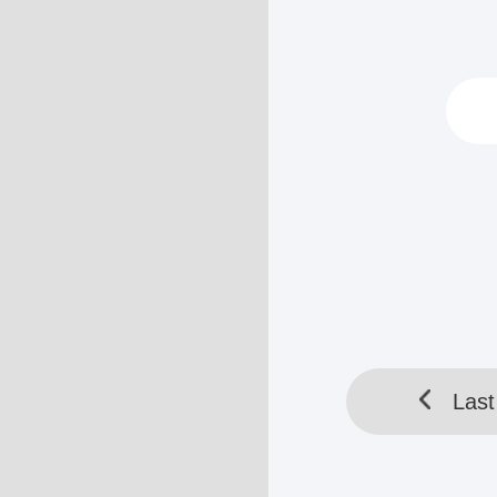
Dia tidak menge
“Jangan akting
“Dia sama sekal
“Sayang, dia a
HELLOTOOL SDN BHD 
Last
Last