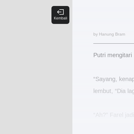
by Hanung Bram
Putri mengitari
“Sayang, kenap
lembut, “Dia l
“Ah?” Farel jad