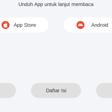
rti kenapa tiba-tiba punya pacar lain.
Unduh App untuk lanjut membaca
 deh.” Shagon tersenyum lebih bahagia dan menari
App Store
Android
i tidak kenal kamu.”
kan bawa aku pergi...
© 2020 www.webreadapp.com All rights reserved
Daftar Isi
Daftar Isi