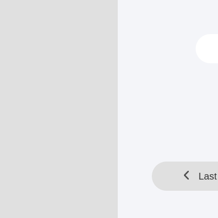
Kemudian, Jeff
berlatih.
“Nak, seharusn
menepuk pungg
HELLOTOOL SDN BHD 
Last
Last