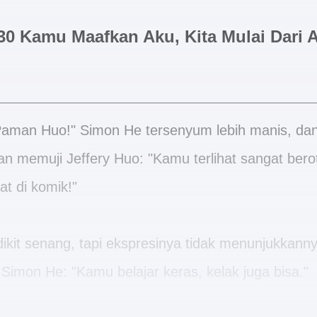
30 Kamu Maafkan Aku, Kita Mulai Dari 
Paman Huo!" Simon He tersenyum lebih manis, da
 memuji Jeffery Huo: "Kamu terlihat sangat beroto
at di komik!"
dikit senang, tapi ekspresinya tidak menunjukkanny
imon He: "Kamu belajar keras, kelak juga bisa."