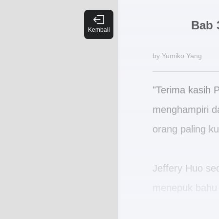
Bab 
by Yumiko Yang
"Terima kasih 
menghampiri dan
orang paling ku
Jeffery Huo se
menepuk bahu S