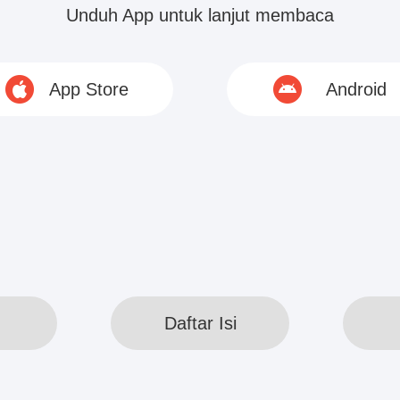
ery Huo menyesuaikan peralatan, dan mengajari 
Unduh App untuk lanjut membaca
App Store
Android
ya gunakan kekuatan perut dan pinggang rileks!” 
ung...
© 2020 www.webreadapp.com All rights reserved
Daftar Isi
Daftar Isi