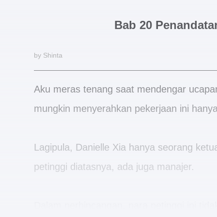
Bab 20 Penandata
by Shinta
Aku meras tenang saat mendengar ucapann
mungkin menyerahkan pekerjaan ini hanya 
Lagipula, Danielle Xia hanya seorang ketu
petinggi diatasnya, ada juga manajer.
Dalam perbincangan, para petinggi ini tid